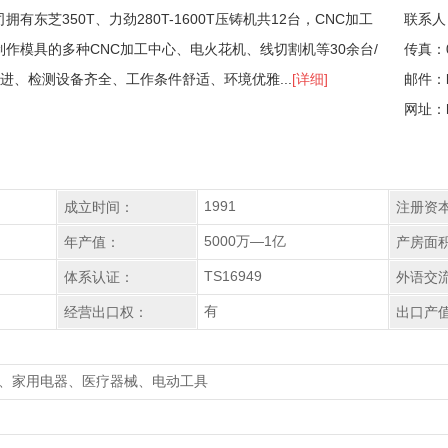
拥有东芝350T、力劲280T-1600T压铸机共12台，CNC加工
联系人
制作模具的多种CNC加工中心、电火花机、线切割机等30余台/
传真：0
进、检测设备齐全、工作条件舒适、环境优雅...
[详细]
邮件：lo
网址：ht
1991
成立时间：
注册资
5000万—1亿
年产值：
产房面
TS16949
体系认证：
外语交
有
经营出口权：
出口产
、家用电器、医疗器械、电动工具