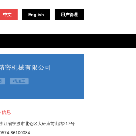
中文
English
用户管理
精密机械有限公司
铸
精加工
本信息
浙江省宁波市北仑区大矸庙前山路217号
574-86100084